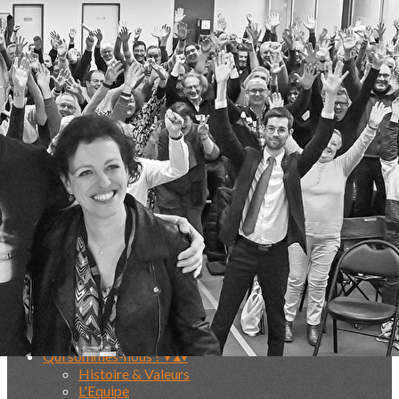
Exporter les lignes sélectionnées
Exporter toutes les colonnes
Exporter uniquement les colonnes affichées
Menu
<
>
Histoire & Valeurs
L'Equipe
Dans la presse
Nos partenaires
Ajoutez un logo, un bouton, des réseaux sociaux
Cliquez pour éditer
Normands de Chœur
▴
▾
Qui sommes-nous ? ▾
▴
▾
Histoire & Valeurs
L'Equipe